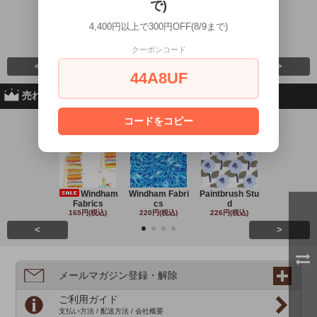
で)
4,400円以上で300円OFF(8/9まで)
Sewslow / Minia
Sewslow / Tiny
Cloud9 Fabrics
Clothworks 
244円(税込)
242円(税込)
279円(税込)
243円(税込
クーポンコード
<
>
44A8UF
売れ筋商品
コードをコピー
No.1
No.2
No.3
No.4
Windham
Windham Fabri
Paintbrush Stu
Michael Mil
Fabrics
cs
d
220円(税込
165円(税込)
220円(税込)
226円(税込)
<
>
メールマガジン登録・解除
ご利用ガイド
支払い方法 / 配送方法 / 会社概要