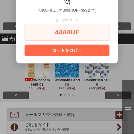
で)
4,400円以上で300円OFF(8/9まで)
Sewslow / Minia
Sewslow / Tiny
Cloud9 Fabrics
Clothworks 
244円(税込)
242円(税込)
279円(税込)
243円(税込
クーポンコード
<
>
44A8UF
売れ筋商品
コードをコピー
No.1
No.2
No.3
No.4
Windham
Windham Fabri
Paintbrush Stu
Michael Mil
Fabrics
cs
d
220円(税込
165円(税込)
220円(税込)
226円(税込)
<
>
メールマガジン登録・解除
ご利用ガイド
支払い方法 / 配送方法 / 会社概要