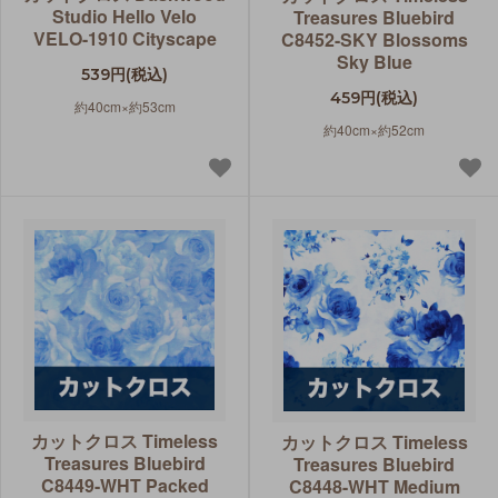
Studio Hello Velo
Treasures Bluebird
VELO-1910 Cityscape
C8452-SKY Blossoms
Sky Blue
539円(税込)
459円(税込)
約40cm×約53cm
約40cm×約52cm
カットクロス Timeless
カットクロス Timeless
Treasures Bluebird
Treasures Bluebird
C8449-WHT Packed
C8448-WHT Medium