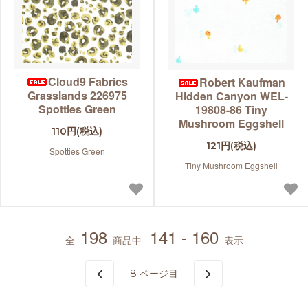
Cloud9 Fabrics
Robert Kaufman
Grasslands 226975
Hidden Canyon WEL-
Spotties Green
19808-86 Tiny
Mushroom Eggshell
110円(税込)
121円(税込)
Spotties Green
Tiny Mushroom Eggshell
198
141 - 160
全
商品中
表示
8
ページ目