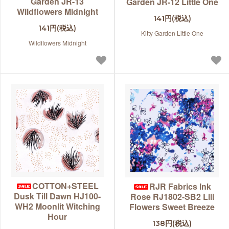
Garden JR-13
Garden JR-12 Little One
Wildflowers Midnight
141円(税込)
141円(税込)
Kitty Garden Little One
Wildflowers Midnight
COTTON+STEEL
RJR Fabrics Ink
Dusk Till Dawn HJ100-
Rose RJ1802-SB2 Lili
WH2 Moonlit Witching
Flowers Sweet Breeze
Hour
138円(税込)