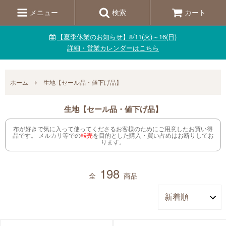
メニュー
検索
カート
【夏季休業のお知らせ】8/11(火)～16(日)
詳細・営業カレンダーはこちら
ホーム
生地【セール品・値下げ品】
生地【セール品・値下げ品】
布が好きで気に入って使ってくださるお客様のためにご用意したお買い得
品です。 メルカリ等での
転売
を目的とした購入・買い占めはお断りしてお
ります。
198
全
商品