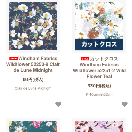
Windham Fabrics
カットクロス
Wildflower 52253-9 Clair
Windham Fabrics
de Lune Midnight
Wildflower 52251-2 Wild
Flower Teal
151円(税込)
330円(税込)
Clair de Lune Midnight
約40cm×約52cm