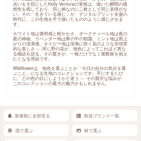
合いを大切にしたKelly Venturaの筆致は、描いた瞬間の偶
然性を残しており、同じ柄なのに二枚として同じ表情がな
い。その「生きている感じ」が、デジタルプリント全盛の
時代に、この生地を手で描いたもののように感じさせま
す。
ホワイト地は透明感と軽やかさ、ダークティール地は夜の
庭の神秘、ラベンダー地は夢の中の朝靄、ミント地は雨上
がりの清潔感、ネイビー地は深海に咲く花のような非現実
的な美しさ --- 同じ野の花が、地色によってこれほど異な
る物語を語る。その驚きが、一枚だけでなく複数枚を揃え
たくなる理由です。
Wildflowerは、地色を選ぶことが「今日の自分の気分を選
ぶこと」になる生地のコレクションです。手にするたび
に、どの色の日にしようかと迷う --- その贅沢な悩みが、
このコレクションの最大の魅力かもしれません。
新着順に全部見る
取扱ブランド一覧
国で選ぶ
柄で選ぶ