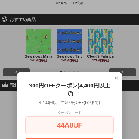
全6商品中 / 1-6商品
おすすめ商品
Sewslow / Minia
Sewslow / Tiny
Cloud9 Fabrics
Clothworks 
244円(税込)
242円(税込)
279円(税込)
243円(税込
<
>
×
売れ筋商品
300円OFFクーポン(4,400円以上
で)
No.1
No.2
No.3
No.4
4,400円以上で300円OFF(8/9まで)
クーポンコード
44A8UF
Windham
Windham Fabri
Paintbrush Stu
Michael Mil
Fabrics
cs
d
220円(税込
165円(税込)
220円(税込)
226円(税込)