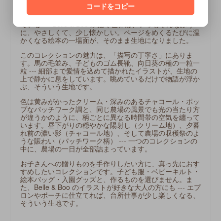
コードをコピー
赤い納屋、向日葵畑、白い柵の向こうで草を食む馬。子ど
もたちが動物に寄り添い、農場の一日をのびのびと過ごし
ている --- Belle & Boo が描く世界は、いつもそんなふう
に、やさしくて、少し懐かしい。ページをめくるたびに温
かくなる絵本の一場面が、そのまま生地になりました。
このコレクションの魅力は、「描写の丁寧さ」にありま
す。馬の毛並み、子どものゴム長靴、向日葵の種の一粒一
粒 --- 細部まで愛情を込めて描かれたイラストが、生地の
上で静かに息をしています。眺めているだけで物語が浮か
ぶ、そういう生地です。
色は黄みがかったクリーム・深みのあるチャコール・ポッ
プなパッチワーク調と、同じ農場の風景でも光の当たり方
が違うかのように、柄ごとに異なる時間帯の空気を纏って
います。昼下がりの穏やかな陽射し（クリーム地）、夕暮
れ前の濃い影（チャコール地）、そして農場の収穫祭のよ
うな賑わい（パッチワーク柄） --- 一つのコレクションの
中に、農場の一日が全部詰まっています。
お子さんへの贈りものを手作りしたい方に、真っ先におす
すめしたいコレクションです。子ども服・ベビーキルト・
絵本バッグ・入園グッズと、作るものを選びません。ま
た、Belle & Boo のイラストが好きな大人の方にも --- エプ
ロンやポーチに仕立てれば、台所仕事が少し楽しくなる、
そういう生地です。