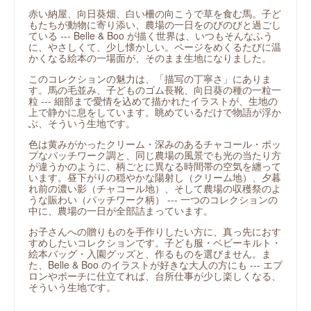
赤い納屋、向日葵畑、白い柵の向こうで草を食む馬。子ど
もたちが動物に寄り添い、農場の一日をのびのびと過ごし
ている --- Belle & Boo が描く世界は、いつもそんなふう
に、やさしくて、少し懐かしい。ページをめくるたびに温
かくなる絵本の一場面が、そのまま生地になりました。
このコレクションの魅力は、「描写の丁寧さ」にありま
す。馬の毛並み、子どものゴム長靴、向日葵の種の一粒一
粒 --- 細部まで愛情を込めて描かれたイラストが、生地の
上で静かに息をしています。眺めているだけで物語が浮か
ぶ、そういう生地です。
色は黄みがかったクリーム・深みのあるチャコール・ポッ
プなパッチワーク調と、同じ農場の風景でも光の当たり方
が違うかのように、柄ごとに異なる時間帯の空気を纏って
います。昼下がりの穏やかな陽射し（クリーム地）、夕暮
れ前の濃い影（チャコール地）、そして農場の収穫祭のよ
うな賑わい（パッチワーク柄） --- 一つのコレクションの
中に、農場の一日が全部詰まっています。
お子さんへの贈りものを手作りしたい方に、真っ先におす
すめしたいコレクションです。子ども服・ベビーキルト・
絵本バッグ・入園グッズと、作るものを選びません。ま
た、Belle & Boo のイラストが好きな大人の方にも --- エプ
ロンやポーチに仕立てれば、台所仕事が少し楽しくなる、
そういう生地です。