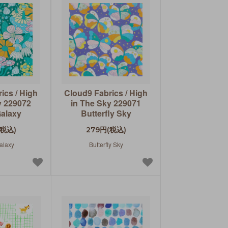
ics / High
Cloud9 Fabrics / High
y 229072
in The Sky 229071
Galaxy
Butterfly Sky
(税込)
279円(税込)
Galaxy
Butterfly Sky