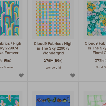
brics / High
Cloud9 Fabr
Cloud9 Fabrics / High
Sky 229074
in The Sk
in The Sky 229073
s Forever
Floral 
Wondergrid
円(税込)
279円
279円(税込)
ws Forever
Floral 
Wondergrid