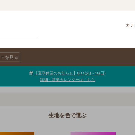
カテ
クロス
柄で選ぶ
生地・商品に関する注意事項
チャームパック
生地を色で選ぶ
LINE@公式アカウント
トを見る
ニックコットン
キャンバス
生地【セール品・値下げ品】
【夏季休業のお知らせ】8/11(火)～16(日)
詳細・営業カレンダーはこちら
生地を色で選ぶ