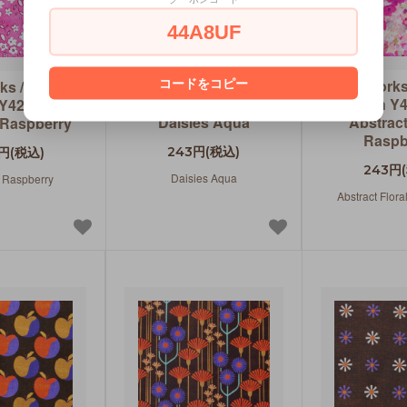
44A8UF
Clothworks / Garden
Clothworks
コードをコピー
ks / Garden
Fresh Y4260-33
Fresh Y
 Y4260-74
Daisies Aqua
Abstract
 Raspberry
Raspb
243円(税込)
円(税込)
243円
Daisies Aqua
 Raspberry
Abstract Flor