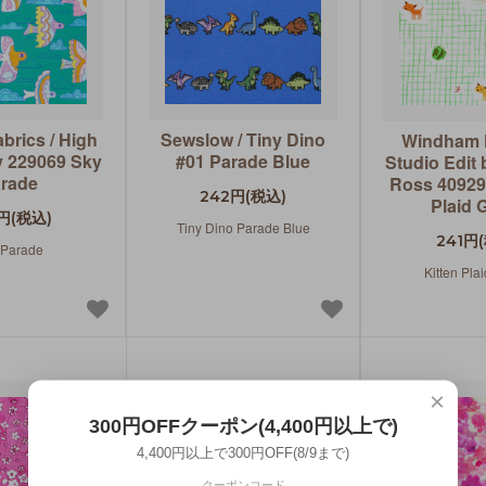
brics / High
Sewslow / Tiny Dino
Windham F
y 229069 Sky
#01 Parade Blue
Studio Edit
rade
Ross 40929
242円(税込)
Plaid 
円(税込)
Tiny Dino Parade Blue
241円
 Parade
Kitten Pla
×
300円OFFクーポン(4,400円以上で)
4,400円以上で300円OFF(8/9まで)
クーポンコード