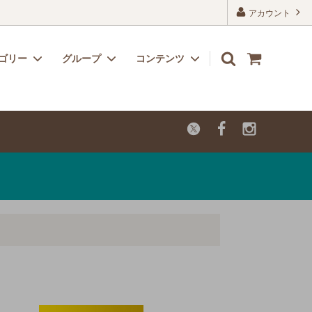
アカウント
ゴリー
グループ
コンテンツ
リボン
子供用におすすめのかわいい生地
よくあるご質問
レーヨン
カットクロス【セール品・値下げ品】