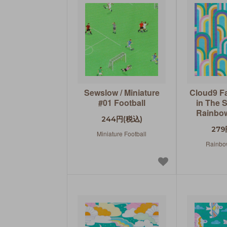
Sewslow / Miniature
Cloud9 Fa
#01 Football
in The 
Rainbow
244円(税込)
279
Miniature Football
Rainbo