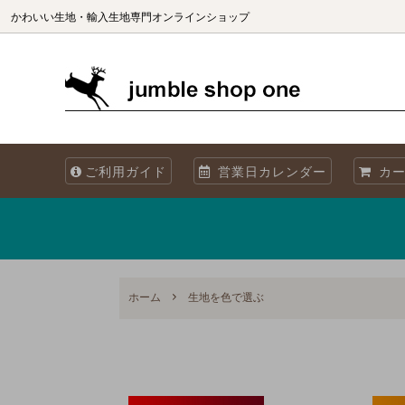
かわいい生地・輸入生地専門オンラインショップ
生地（ブランド別）
生地を国別で選ぶ
生地の商用利用について
カット
生地を
海外製
ご利用ガイド
営業日カレンダー
カー
オリジナル生地 Sewslow
生地をコレクションで選ぶ
当店について
オーガ
メタリックプリント
再入荷
Summer! 夏・海・魚・ブルーの生地
ホーム
生地を色で選ぶ