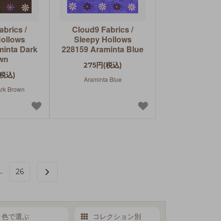
brics /
Cloud9 Fabrics /
Hollows
Sleepy Hollows
minta Dark
228159 Araminta Blue
wn
275円(税込)
(税込)
Araminta Blue
ark Brown
..
26
色で選ぶ
コレクション別