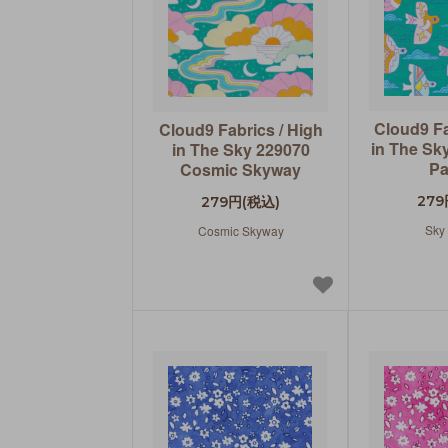
Cloud9 Fa
Cloud9 Fabrics / High
in The Sk
in The Sky 229070
Pa
Cosmic Skyway
279
279円(税込)
Sky
Cosmic Skyway