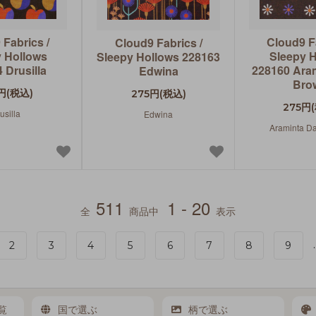
 Fabrics /
Cloud9 Fa
Cloud9 Fabrics /
 Hollows
Sleepy 
Sleepy Hollows 228163
 Drusilla
228160 Ara
Edwina
Bro
円(税込)
275円(税込)
275円
usilla
Edwina
Araminta D
511
1 - 20
全
商品中
表示
.
2
3
4
5
6
7
8
9
覧
国で選ぶ
柄で選ぶ