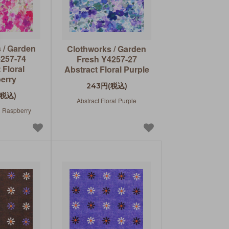
 / Garden
Clothworks / Garden
4257-74
Fresh Y4257-27
 Floral
Abstract Floral Purple
erry
243円(税込)
(税込)
Abstract Floral Purple
al Raspberry