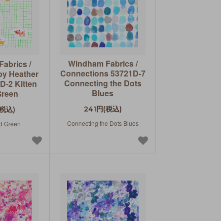
Windham Fabrics /
abrics /
Connections 53721D-7
 by Heather
Connecting the Dots
D-2 Kitten
Blues
Green
241円(税込)
(税込)
Connecting the Dots Blues
id Green