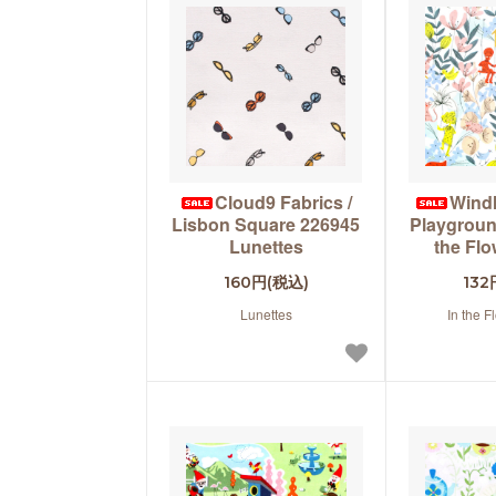
Cloud9 Fabrics /
Wind
Lisbon Square 226945
Playgroun
Lunettes
the Flo
160円(税込)
132
Lunettes
In the F