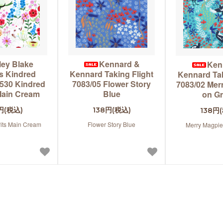
ley Blake
Kennard &
Ken
s Kindred
Kennard Taking Flight
Kennard Tak
8530 Kindred
7083/05 Flower Story
7083/02 Mer
 Main Cream
Blue
on G
円(税込)
138円(税込)
138円
rits Main Cream
Flower Story Blue
Merry Magpie