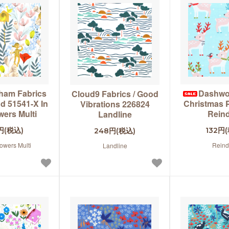
ham Fabrics
Dashwo
Cloud9 Fabrics / Good
d 51541-X In
Christmas 
Vibrations 226824
wers Multi
Rein
Landline
円(税込)
132円
248円(税込)
lowers Multi
Reind
Landline