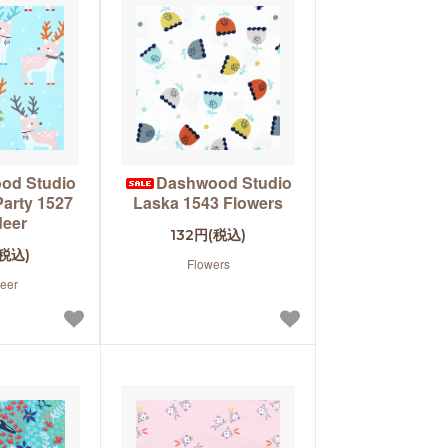
od Studio
Dashwood Studio
Party 1527
Laska 1543 Flowers
deer
132円(税込)
(税込)
Flowers
eer