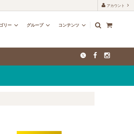
アカウント
ゴリー
グループ
コンテンツ
リボン
子供用におすすめのかわいい生地
よくあるご質問
レーヨン
カットクロス【セール品・値下げ品】