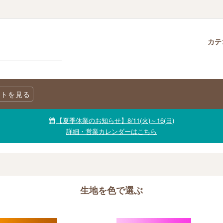
カテ
クロス
柄で選ぶ
生地・商品に関する注意事項
チャームパック
生地を色で選ぶ
LINE@公式アカウント
トを見る
ニックコットン
キャンバス
生地【セール品・値下げ品】
【夏季休業のお知らせ】8/11(火)～16(日)
詳細・営業カレンダーはこちら
生地を色で選ぶ