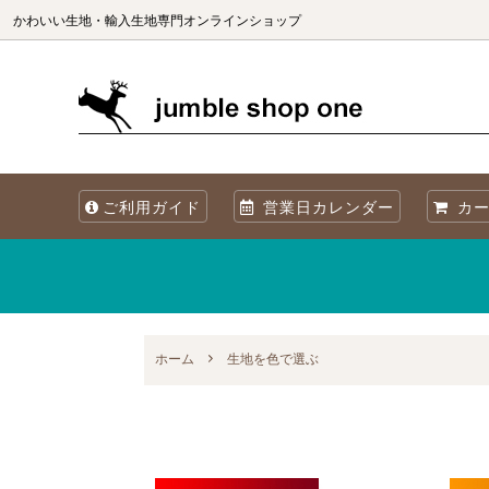
かわいい生地・輸入生地専門オンラインショップ
生地（ブランド別）
生地を国別で選ぶ
生地の商用利用について
カット
生地を
海外製
ご利用ガイド
営業日カレンダー
カー
オリジナル生地 Sewslow
生地をコレクションで選ぶ
当店について
オーガ
メタリックプリント
再入荷
Summer! 夏・海・魚・ブルーの生地
ホーム
生地を色で選ぶ