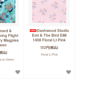
Dashwood Studio
nard &
Emi & The Bird EMI
ing Flight
1408 Floral Lt Pink
ry Magpies
reen
132円(税込)
(税込)
Floral Lt Pink
s on Green