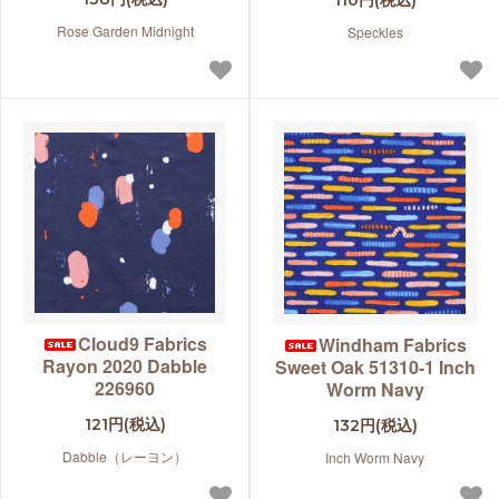
Rose Garden Midnight
Speckles
Cloud9 Fabrics
Windham Fabrics
Rayon 2020 Dabble
Sweet Oak 51310-1 Inch
226960
Worm Navy
121円(税込)
132円(税込)
Dabble（レーヨン）
Inch Worm Navy