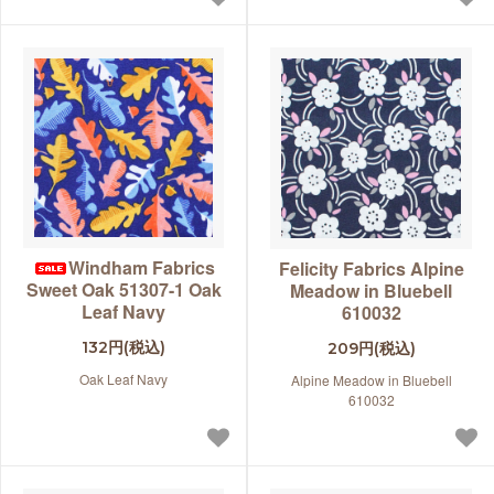
Windham Fabrics
Felicity Fabrics Alpine
Sweet Oak 51307-1 Oak
Meadow in Bluebell
Leaf Navy
610032
132円(税込)
209円(税込)
Oak Leaf Navy
Alpine Meadow in Bluebell
610032