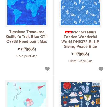
Timeless Treasures
Michael Miller
Quilter's Trek Blue QTI-
Fabrics Wonderful
C7738 Needlpoint Map
World DH9372-BLUE
Giving Peace Blue
198円(税込)
119円(税込)
Needlpoint Map
Giving Peace Blue