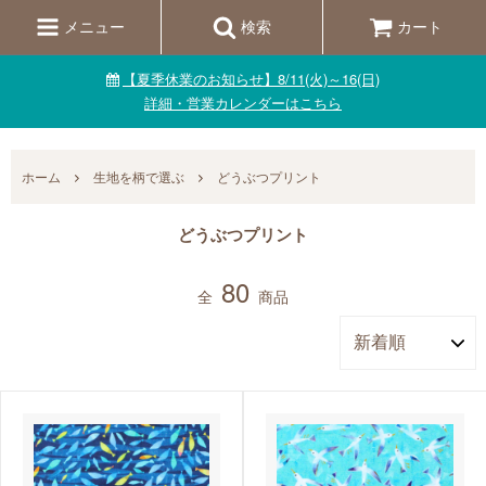
メニュー
検索
カート
【夏季休業のお知らせ】8/11(火)～16(日)
詳細・営業カレンダーはこちら
ホーム
生地を柄で選ぶ
どうぶつプリント
どうぶつプリント
80
全
商品