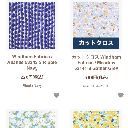
Windham Fabrics /
カットクロス Windham
Atlantis 53343-3 Ripple
Fabrics / Meadow
Navy
53141-8 Gather Grey
220円(税込)
488円(税込)
Ripple Navy
約40cm×約52cm