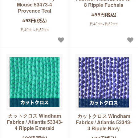
Mouse 53473-4
8 Ripple Fuchsia
Provence Teal
488円(税込)
493円(税込)
約40cm×約52cm
約40cm×約52cm
カットクロス Windham
カットクロス Windham
Fabrics / Atlantis 53343-
Fabrics / Atlantis 53343-
4 Ripple Emerald
3 Ripple Navy
488円(税込)