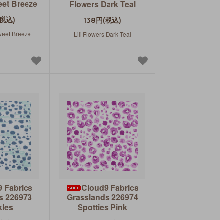
eet Breeze
Flowers Dark Teal
(税込)
138円(税込)
Sweet Breeze
Lili Flowers Dark Teal
 Fabrics
Cloud9 Fabrics
s 226973
Grasslands 226974
kles
Spotties Pink