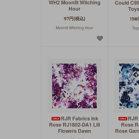
WH2 Moonlit Witching
Could C9
Hour
Toys
97円(税込)
198
Moonlit Witching Hour
Toy
RJR Fabrics Ink
RJR 
Rose RJ1802-DA1 Lili
Rose R
Flowers Dawn
Rose Gard