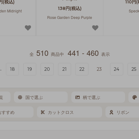
円(税込)
110円
138円(税込)
den Midnight
Speck
Rose Garden Deep Purple
510
441 - 460
全
商品中
表示
..
18
19
20
21
22
23
24
25
覧
国で選ぶ
柄で選ぶ
おすすめ
カットクロス
リボン