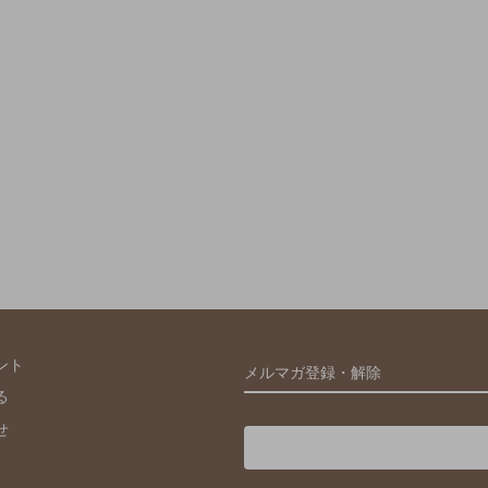
ント
メルマガ登録・解除
る
せ