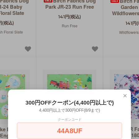
 Fabrics Dog
Birch Fabrics Dog
Birch Fa
R-24 Baby
Park JR-23 Run Free
Garden
loral Slate
Wildflower
141円(税込)
円(税込)
141円
Run Free
h Floral Slate
Wildflowers
×
300円OFFクーポン(4,400円以上で)
4,400円以上で300円OFF(8/9まで)
クーポンコード
Riley Blake Designs
RJR Fa
ake Designs
44A8UF
The Little Engine That
Rose RJ180
e Engine That