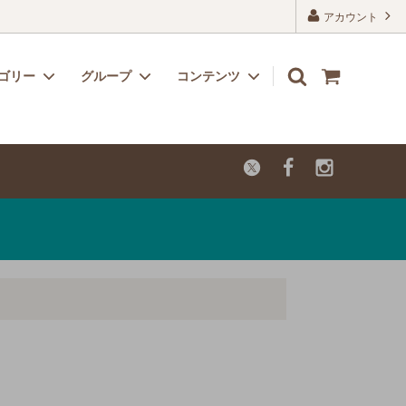
アカウント
ゴリー
グループ
コンテンツ
リボン
子供用におすすめのかわいい生地
よくあるご質問
レーヨン
カットクロス【セール品・値下げ品】