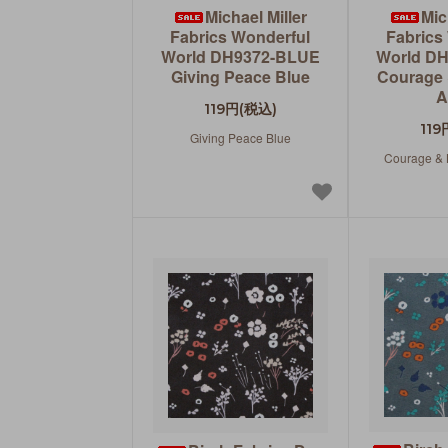
Michael Miller
Mic
Fabrics Wonderful
Fabrics
World DH9372-BLUE
World D
Giving Peace Blue
Courage 
A
119円(税込)
119
Giving Peace Blue
Courage & 