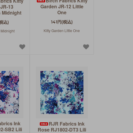
Birch Fabrics Kitty
brics Kitty
Garden JR-12 Little
 JR-13
One
s Midnight
141円(税込)
(税込)
Kitty Garden Little One
 Midnight
brics Ink
RJR Fabrics Ink
2-SB2 Lili
Rose RJ1802-DT3 Lili