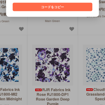
Could C9990R-GREEN
Flowers Sw
991R-GREEN
Main Green
 Green
コードをコピー
138円
198円(税込)
円(税込)
Lili Flowers 
Main Green
s Green
Fabrics Ink
Cloud9
RJR Fabrics Ink
J1800-MI2
Grassland
Rose RJ1800-DP1
en Midnight
Spec
Rose Garden Deep
Purple