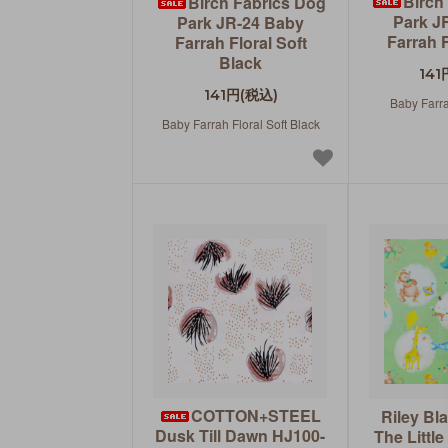
Birch
Birch Fabrics Dog
Park J
Park JR-24 Baby
Farrah F
Farrah Floral Soft
Black
141
141円(税込)
Baby Farra
Baby Farrah Floral Soft Black
COTTON+STEEL
Riley Bl
Dusk Till Dawn HJ100-
The Littl