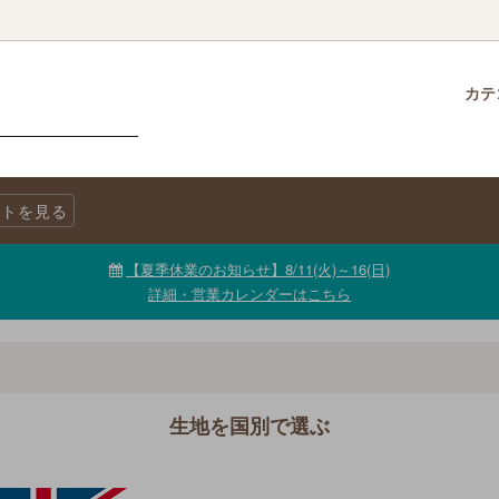
カテ
クロス
柄で選ぶ
生地・商品に関する注意事項
チャームパック
生地を色で選ぶ
LINE@公式アカウント
トを見る
ニックコットン
キャンバス
生地【セール品・値下げ品】
【夏季休業のお知らせ】8/11(火)～16(日)
詳細・営業カレンダーはこちら
生地を国別で選ぶ