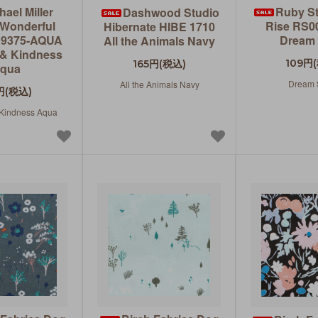
hael Miller
Ruby St
Dashwood Studio
 Wonderful
Rise RS0
Hibernate HIBE 1710
H9375-AQUA
Dream 
All the Animals Navy
& Kindness
109円
165円(税込)
qua
Dream 
All the Animals Navy
円(税込)
Kindness Aqua