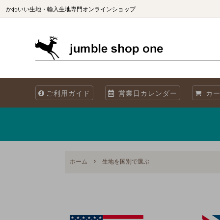
かわいい生地・輸入生地専門オンラインショップ
生地（ブランド別）
生地を国別で選ぶ
生地の商用利用について
カット
生地を
海外製
ご利用ガイド
営業日カレンダー
カー
オリジナル生地 Sewslow
生地をコレクションで選ぶ
当店について
オーガ
メタリックプリント
再入荷
Summer! 夏・海・魚・ブルーの生地
ホーム
生地を国別で選ぶ