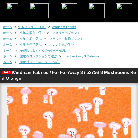
ホーム
>
生地（ブランド別）
>
Windham Fabrics
ホーム
>
生地を国別で選ぶ
>
アメリカのブランド
ホーム
>
生地を柄で選ぶ
>
フラワー・植物プリント
ホーム
>
生地を色で選ぶ
>
オレンジ系の生地
ホーム
>
子供用におすすめのかわいい生地
ホーム
>
生地をコレクションで選ぶ
>
Far Far Away 3 Collection
ホーム
>
生地【セール品・値下げ品】
Windham Fabrics / Far Far Away 3 / 52756-8 Mushrooms Re
d Orange