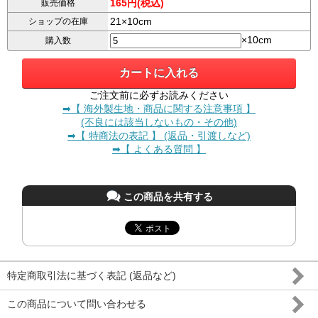
165円(税込)
販売価格
21×10cm
ショップの在庫
×10cm
購入数
ご注文前に必ずお読みください
➡【 海外製生地・商品に関する注意事項 】
(不良には該当しないもの・その他)
➡【 特商法の表記 】 (返品・引渡しなど)
➡【 よくある質問 】
この商品を共有する
特定商取引法に基づく表記 (返品など)
この商品について問い合わせる