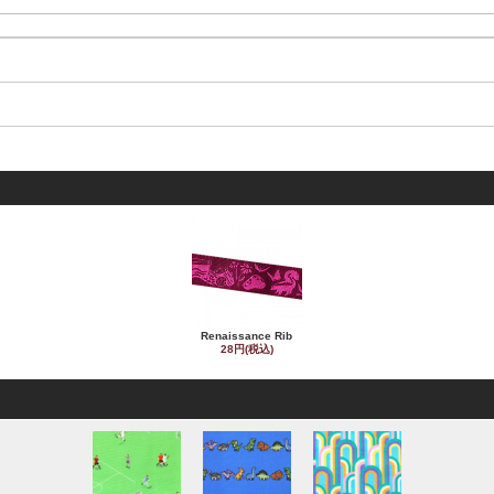
Renaissance Rib
28円(税込)