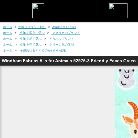
ホーム
>
生地（ブランド別）
>
Windham Fabrics
ホーム
>
生地を国別で選ぶ
>
アメリカのブランド
ホーム
>
生地を柄で選ぶ
>
どうぶつプリント
ホーム
>
生地を色で選ぶ
>
グリーン系の生地
ホーム
>
子供用におすすめのかわいい生地
Windham Fabrics A is for Animals 52976-3 Friendly Faces Green