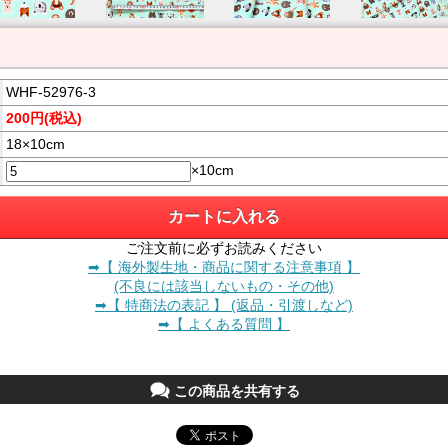
WHF-52976-3
200円(税込)
18×10cm
×10cm
ご注文前に必ずお読みください
➡【 海外製生地・商品に関する注意事項 】
(不良には該当しないもの・その他)
➡【 特商法の表記 】 (返品・引渡しなど)
➡【 よくある質問 】
この商品を共有する