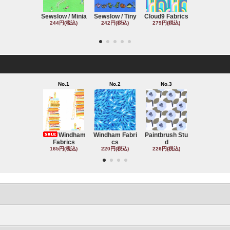
Sewslow / Minia
Sewslow / Tiny
Cloud9 Fabrics
Clothworks 
244円(税込)
242円(税込)
279円(税込)
243円(税込
No.1
No.2
No.3
No.4
Windham
Windham Fabri
Paintbrush Stu
Michael Mil
Fabrics
cs
d
220円(税込
165円(税込)
220円(税込)
226円(税込)