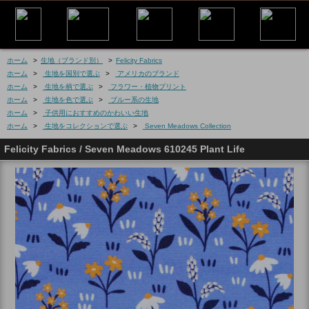
ホーム
>
生地（ブランド別）
>
Felicity Fabrics
ホーム
>
生地を国別で選ぶ
>
アメリカのブランド
ホーム
>
生地を柄で選ぶ
>
フラワー・植物プリント
ホーム
>
生地を色で選ぶ
>
ブルー系の生地
ホーム
>
子供用におすすめのかわいい生地
ホーム
>
生地をコレクションで選ぶ
>
Seven Meadows Collection
Felicity Fabrics / Seven Meadows 610245 Plant Life