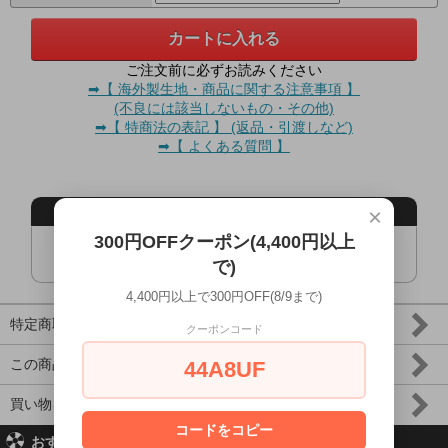
ご注文前に必ずお読みください
➡【 海外製生地・商品に関する注意事項 】
(不良には該当しないもの・その他)
➡【 特商法の表記 】 (返品・引渡しなど)
➡【 よくある質問 】
×
この商品を共有する
300円OFFクーポン(4,400円以上
で)
4,400円以上で300円OFF(8/9まで)
特定商取引法に基づく表記 (返品など)
クーポンコード
この商品について問い合わせる
44A8UF
買い物を続ける
コードをコピー
おすすめ商品