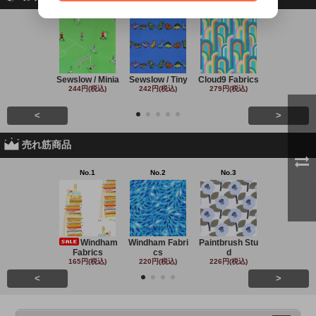
Sewslow / Minia
Sewslow / Tiny
Cloud9 Fabrics
Clothworks 
244円(税込)
242円(税込)
279円(税込)
243円(税込
<
>
売れ筋商品
No.1
No.2
No.3
No.4
Windham
Windham Fabri
Paintbrush Stu
Michael Mil
Fabrics
cs
d
220円(税込
165円(税込)
220円(税込)
226円(税込)
<
>