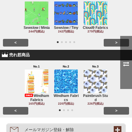
Sewslow / Minia
Sewslow / Tiny
Cloud9 Fabrics
Clothworks 
244円(税込)
242円(税込)
279円(税込)
243円(税込
<
>
売れ筋商品
No.1
No.2
No.3
No.4
Windham
Windham Fabri
Paintbrush Stu
Michael Mil
Fabrics
cs
d
220円(税込
165円(税込)
220円(税込)
226円(税込)
<
>
メールマガジン登録・解除