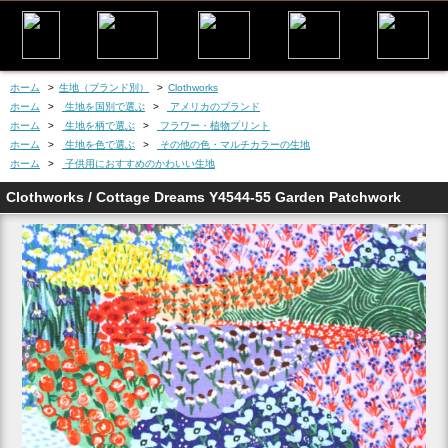
ホーム
>
生地（ブランド別）
>
Clothworks
ホーム
>
生地を国別で選ぶ
>
アメリカのブランド
ホーム
>
生地を柄で選ぶ
>
フラワー・植物プリント
ホーム
>
生地を色で選ぶ
>
その他の色・マルチカラーの生地
ホーム
>
子供用におすすめのかわいい生地
Clothworks / Cottage Dreams Y4544-55 Garden Patchwork