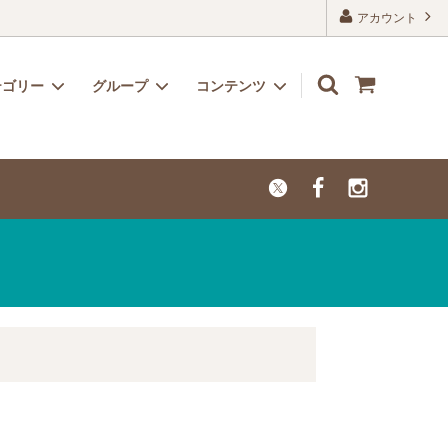
アカウント
テゴリー
グループ
コンテンツ
リボン
子供用におすすめのかわいい生地
よくあるご質問
レーヨン
カットクロス【セール品・値下げ品】