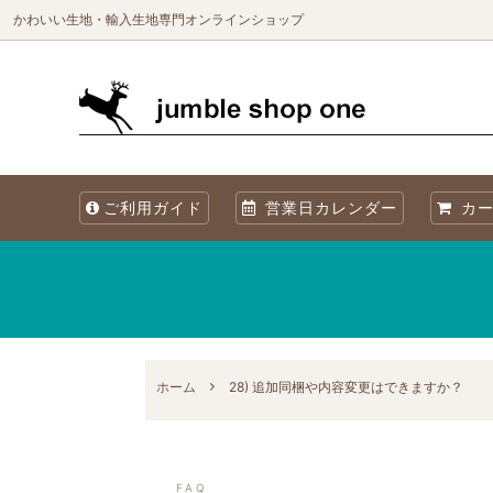
かわいい生地・輸入生地専門オンラインショップ
生地（ブランド別）
生地を国別で選ぶ
生地の商用利用について
カット
生地を
海外製
ご利用ガイド
営業日カレンダー
カー
オリジナル生地 Sewslow
生地をコレクションで選ぶ
当店について
オーガ
メタリックプリント
再入荷
Summer! 夏・海・魚・ブルーの生地
ホーム
28) 追加同梱や内容変更はできますか？
FAQ