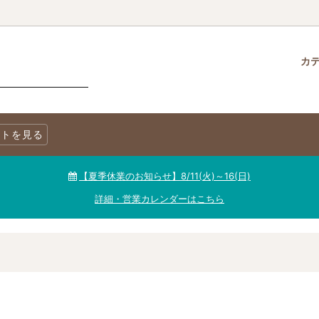
カ
クロス
柄で選ぶ
生地・商品に関する注意事項
チャームパック
生地を色で選ぶ
LINE@公式アカウント
トを見る
ニックコットン
キャンバス
生地【セール品・値下げ品】
【夏季休業のお知らせ】8/11(火)～16(日)
詳細・営業カレンダーはこちら