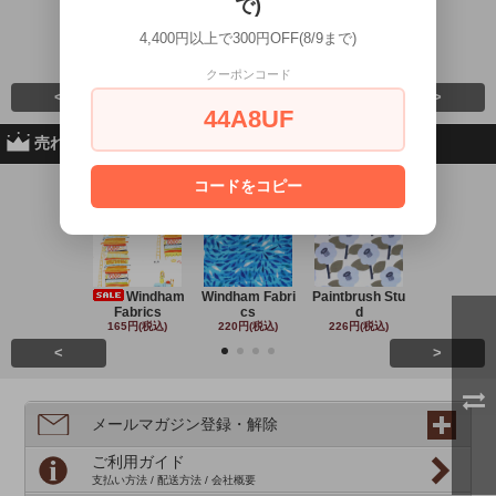
で)
4,400円以上で300円OFF(8/9まで)
Sewslow / Minia
Sewslow / Tiny
Cloud9 Fabrics
Clothworks 
244円(税込)
242円(税込)
279円(税込)
243円(税込
クーポンコード
<
>
44A8UF
売れ筋商品
コードをコピー
No.1
No.2
No.3
No.4
Windham
Windham Fabri
Paintbrush Stu
Michael Mil
Fabrics
cs
d
220円(税込
165円(税込)
220円(税込)
226円(税込)
<
>
メールマガジン登録・解除
ご利用ガイド
支払い方法 / 配送方法 / 会社概要