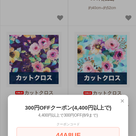
約40cm×約52cm
カットクロス
カットクロス
Michael Miller Fabrics
Michael Miller Fabrics
×
Floral Fancy DCX9693-
Floral Fancy DCX9693-
300円OFFクーポン(4,400円以上で)
PURP Delicate Breeze
AQUA Delicate Breeze
4,400円以上で300円OFF(8/9まで)
Purple
Aqua
クーポンコード
330円(税込)
330円(税込)
44A8UF
約40cm×約52cm
約40cm×約52cm