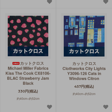
カットクロス
カットクロス
Michael Miller Fabrics
Clothworks City Lights
Kiss The Cook CX8106-
Y3096-126 Cats in
BLAC Strawberry Jam
Windows Citron
Black
457円(税込)
330円(税込)
約40cm×約52cm
約40cm×約52cm