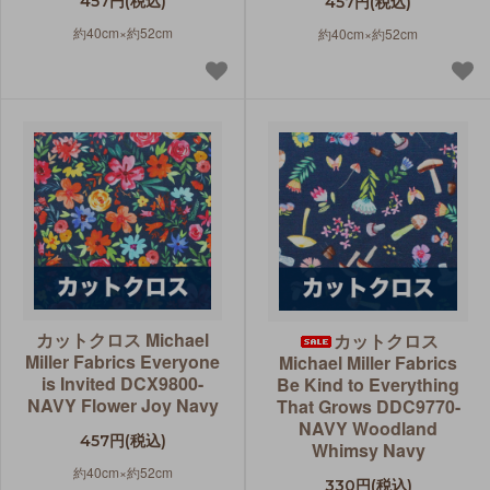
457円(税込)
457円(税込)
約40cm×約52cm
約40cm×約52cm
カットクロス Michael
カットクロス
Miller Fabrics Everyone
Michael Miller Fabrics
is Invited DCX9800-
Be Kind to Everything
NAVY Flower Joy Navy
That Grows DDC9770-
NAVY Woodland
457円(税込)
Whimsy Navy
約40cm×約52cm
330円(税込)