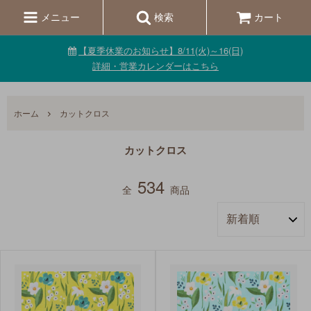
メニュー
検索
カート
【夏季休業のお知らせ】8/11(火)～16(日)
詳細・営業カレンダーはこちら
ホーム
カットクロス
カットクロス
534
全
商品