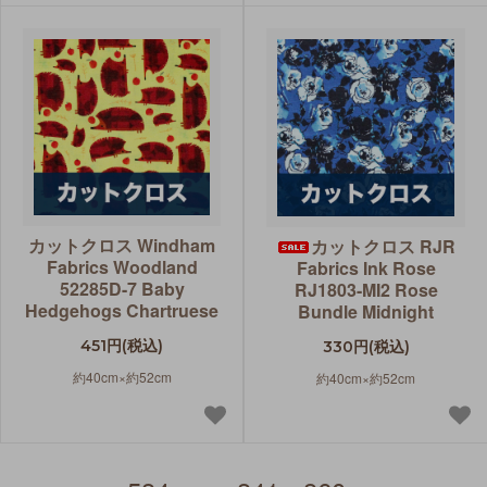
カットクロス Windham
カットクロス RJR
Fabrics Woodland
Fabrics Ink Rose
52285D-7 Baby
RJ1803-MI2 Rose
Hedgehogs Chartruese
Bundle Midnight
451円(税込)
330円(税込)
約40cm×約52cm
約40cm×約52cm