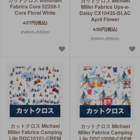
カットクロス Windham
カットクロス Michael
Fabrics Cora 52359-1
Miller Fabrics Ups-a-
Cora Floral White
Daisy CX10435-BLAC
April Flower
457円(税込)
495円(税込)
約40cm×約52cm
約40cm×約52cm
カットクロス Michael
カットクロス Michael
Miller Fabrics Camping
Miller Fabrics Camping
Life DDC10101-CREM
Life DDC10098-CREM