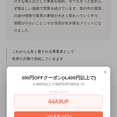
小さな個人店として事業を始め、今でもずっと変わら
ず慎ましい規模で営業を続けています。世の中の景気
の波や情勢で業界の事情が大きく変わっていく中で、
規模が小さいことこそが当店が生き残るメリットにな
りました。
これからも長く愛される事業者として
世界の片隅で存続していきます。
×
300円OFFクーポン(4,400円以上で)
4,400円以上で300円OFF(8/9まで)
クーポンコード
44A8UF
2026年8月
日
月
火
水
木
金
土
コードをコピー