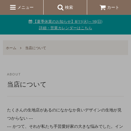
メニュー
検索
カート
【夏季休業のお知らせ】8/11(火)～16(日)
詳細・営業カレンダーはこちら
ホーム
当店について
ABOUT
当店について
たくさんの生地店があるのになかなか良いデザインの生地が見
つからない ---
--- かつて、それが私たち手芸愛好家の大きな悩みでした。イン