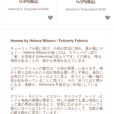
143円(税込)
143円(税込)
Hemma in Turquoise 610048
Hemma in Turquoise 610046
Hemma by Helena Nilsson / Felicetty Fabrics
チューリップが庭に並び、小花が窓辺に揺れ、葉が風にそ
よぐ --- Helena Nilssonが描くのは、スウェーデン語で
「家」を意味するHemmaの温もりです。どの柄も、帰る
場所があることの、静かな幸福を伝えています。
このコレクションの魅力は「小花の密度」にあります。細
かく散りばめられた小花が地色を覆い尽くす柄は、遠目に
は色のグラデーションのように見え、近づくと一輪一輪の
花が顔を持っていることに気づく。その「近づくほど豊か
になる」体験が、Hemmaを手放せない生地にしていま
す。
グリーン・ネイビー・イエロー・ターコイズ・レッド・ピ
ンクと地色の展開が豊富で、同じ小花柄でも選ぶ地色によ
って庭の季節が変わるよう。背景に広がるチューリップと
葉のパターンはコレクションのシンボルとして、北欧の春
の庭を静かに宣言しています。