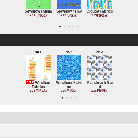
Sewslow / Minia
Sewslow / Tiny
Cloud9 Fabrics
Clothworks 
244円(税込)
242円(税込)
279円(税込)
243円(税込
No.1
No.2
No.3
No.4
Windham
Windham Fabri
Paintbrush Stu
Michael Mil
Fabrics
cs
d
220円(税込
165円(税込)
220円(税込)
226円(税込)