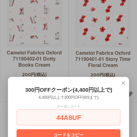
Camelot Fabrics Oxford
Camelot Fabrics Oxford
71190402-01 Dotty
71190401-01 Story Time
Books Cream
Floral Cream
200円(税込)
200円(税込)
×
Dotty Books Cream
Story Time Floral Cream
300円OFFクーポン(4,400円以上で)
4,400円以上で300円OFF(8/9まで)
クーポンコード
44A8UF
Oxford Collection by Laura Ashley / Camelot Fabrics
積み重なった本、窓辺で読書する人、白と赤のポピーが風
コードをコピー
に揺れる --- Laura Ashleyが描くオックスフォードは、学