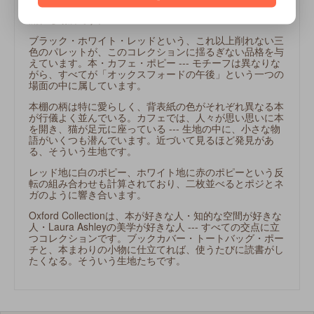
問の街でありながら、花が咲き、人が集い、静かな時間が
流れる場所です。
ブラック・ホワイト・レッドという、これ以上削れない三
色のパレットが、このコレクションに揺るぎない品格を与
えています。本・カフェ・ポピー --- モチーフは異なりな
がら、すべてが「オックスフォードの午後」という一つの
場面の中に属しています。
本棚の柄は特に愛らしく、背表紙の色がそれぞれ異なる本
が行儀よく並んでいる。カフェでは、人々が思い思いに本
を開き、猫が足元に座っている --- 生地の中に、小さな物
語がいくつも潜んでいます。近づいて見るほど発見があ
る、そういう生地です。
レッド地に白のポピー、ホワイト地に赤のポピーという反
転の組み合わせも計算されており、二枚並べるとポジとネ
ガのように響き合います。
Oxford Collectionは、本が好きな人・知的な空間が好きな
人・Laura Ashleyの美学が好きな人 --- すべての交点に立
つコレクションです。ブックカバー・トートバッグ・ポー
チと、本まわりの小物に仕立てれば、使うたびに読書がし
たくなる。そういう生地たちです。