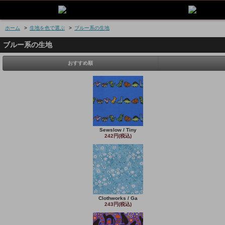
ホーム
>
生地を色で選ぶ
>
ブルー系の生地
ブルー系の生地
おすすめ順
Sewslow / Tiny
242円(税込)
Clothworks / Ga
243円(税込)