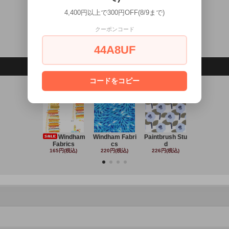
4,400円以上で300円OFF(8/9まで)
Sewslow / Minia
Sewslow / Tiny
Cloud9 Fabrics
Clothworks 
244円(税込)
242円(税込)
279円(税込)
243円(税込
クーポンコード
44A8UF
コードをコピー
No.1
No.2
No.3
No.4
Windham
Windham Fabri
Paintbrush Stu
Michael Mil
Fabrics
cs
d
220円(税込
165円(税込)
220円(税込)
226円(税込)