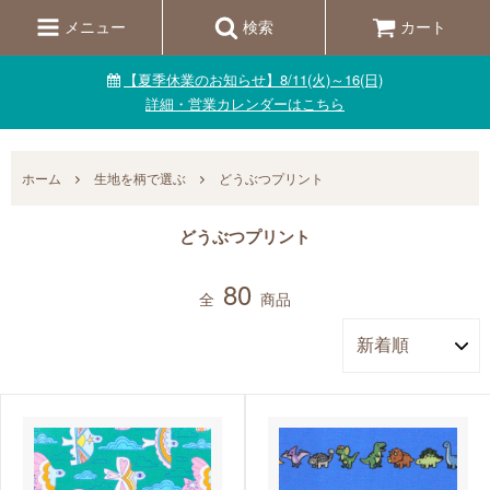
メニュー
検索
カート
【夏季休業のお知らせ】8/11(火)～16(日)
詳細・営業カレンダーはこちら
ホーム
生地を柄で選ぶ
どうぶつプリント
どうぶつプリント
80
全
商品