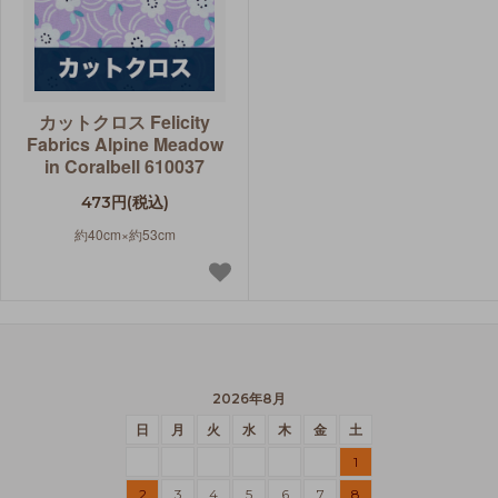
カットクロス Felicity
Fabrics Alpine Meadow
in Coralbell 610037
473円(税込)
約40cm×約53cm
2026年8月
日
月
火
水
木
金
土
1
2
3
4
5
6
7
8