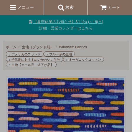
メニュー
検索
カート
【夏季休業のお知らせ】8/11(火)～16(日)
詳細・営業カレンダーはこちら
ホーム
生地（ブランド別）
Windham Fabrics
> アメリカのブランド
> ブルー系の生地
> 子供用におすすめのかわいい生地
> オーガニックコットン
> 生地【セール品・値下げ品】