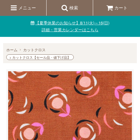
メニュー
検索
カート
【夏季休業のお知らせ】8/11(火)～16(日)
詳細・営業カレンダーはこちら
ホーム
カットクロス
> カットクロス【セール品・値下げ品】