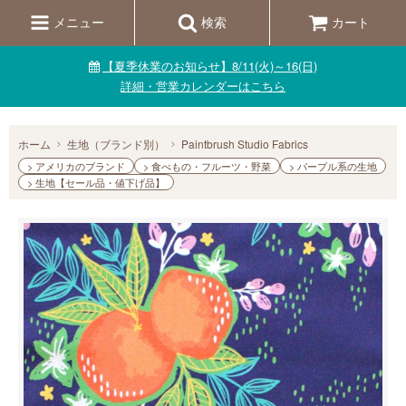
メニュー
検索
カート
【夏季休業のお知らせ】8/11(火)～16(日)
詳細・営業カレンダーはこちら
ホーム
生地（ブランド別）
Paintbrush Studio Fabrics
> アメリカのブランド
> 食べもの・フルーツ・野菜
> パープル系の生地
> 生地【セール品・値下げ品】