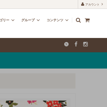
アカウント
ゴリー
グループ
コンテンツ
リボン
子供用におすすめのかわいい生地
よくあるご質問
レーヨン
カットクロス【セール品・値下げ品】