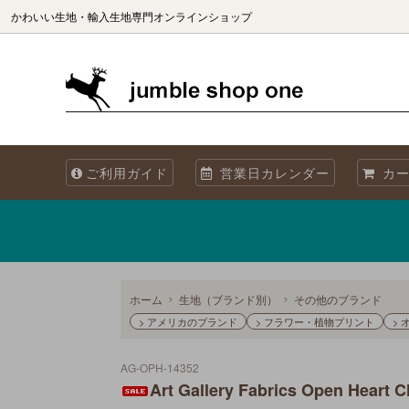
かわいい生地・輸入生地専門オンラインショップ
生地（ブランド別）
生地を国別で選ぶ
生地の商用利用について
カット
生地を
海外製
ご利用ガイド
営業日カレンダー
カー
オリジナル生地 Sewslow
生地をコレクションで選ぶ
当店について
オーガ
メタリックプリント
再入荷
Summer! 夏・海・魚・ブルーの生地
ホーム
生地（ブランド別）
その他のブランド
> アメリカのブランド
> フラワー・植物プリント
>
AG-OPH-14352
Art Gallery Fabrics Open Heart 