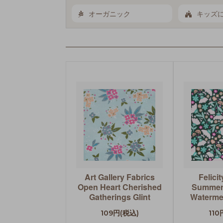
オーガニック
キッズ
Art Gallery Fabrics
Felici
Open Heart Cherished
Summer 
Gatherings Glint
Waterme
109円(税込)
110