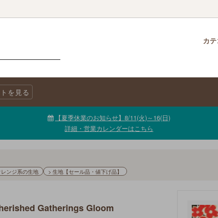
カテ
クロス
柄で選ぶ
生地・商品に関する注意事項
チャームパック
生地を色で選ぶ
LINE@公式アカウント
トを見る
ニックコットン
キャンバス
生地【セール品・値下げ品】
【夏季休業のお知らせ】8/11(火)～16(日)
詳細・営業カレンダーはこちら
 オレンジ系の生地
> 生地【セール品・値下げ品】
Cherished Gatherings Gloom