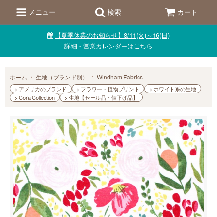
メニュー
検索
カート
【夏季休業のお知らせ】8/11(火)～16(日)
詳細・営業カレンダーはこちら
ホーム
生地（ブランド別）
Windham Fabrics
> アメリカのブランド
> フラワー・植物プリント
> ホワイト系の生地
> Cora Collection
> 生地【セール品・値下げ品】