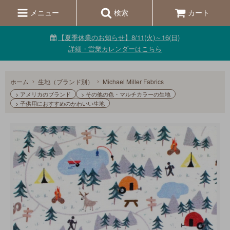
メニュー
検索
カート
【夏季休業のお知らせ】8/11(火)～16(日)
詳細・営業カレンダーはこちら
ホーム
生地（ブランド別）
Michael Miller Fabrics
> アメリカのブランド
> その他の色・マルチカラーの生地
> 子供用におすすめのかわいい生地