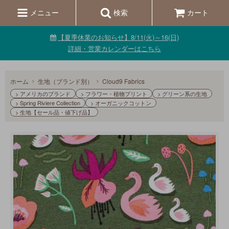
メニュー
検索
カート
【夏季休業のお知らせ】8/11(火)～16(日)
詳細・営業カレンダーはこちら
ホーム
生地（ブランド別）
Cloud9 Fabrics
> アメリカのブランド
> フラワー・植物プリント
> グリーン系の生地
> Spring Riviere Collection
> オーガニックコットン
> 生地【セール品・値下げ品】