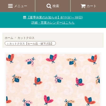
メニュー
検索
カート
【夏季休業のお知らせ】8/11(火)～16(日)
詳細・営業カレンダーはこちら
ホーム
カットクロス
> カットクロス【セール品・値下げ品】