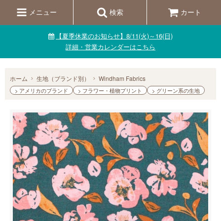
メニュー
検索
カート
【夏季休業のお知らせ】8/11(火)～16(日)
詳細・営業カレンダーはこちら
ホーム
生地（ブランド別）
Windham Fabrics
> アメリカのブランド
> フラワー・植物プリント
> グリーン系の生地