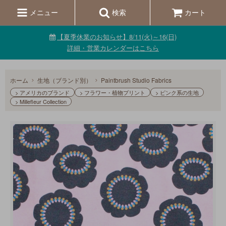
メニュー
検索
カート
【夏季休業のお知らせ】8/11(火)～16(日)
詳細・営業カレンダーはこちら
ホーム
生地（ブランド別）
Paintbrush Studio Fabrics
> アメリカのブランド
> フラワー・植物プリント
> ピンク系の生地
> Millefleur Collection