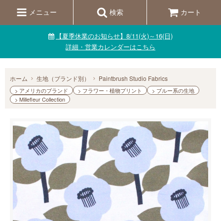
メニュー
検索
カート
【夏季休業のお知らせ】8/11(火)～16(日)
詳細・営業カレンダーはこちら
ホーム
生地（ブランド別）
Paintbrush Studio Fabrics
> アメリカのブランド
> フラワー・植物プリント
> ブルー系の生地
> Millefleur Collection