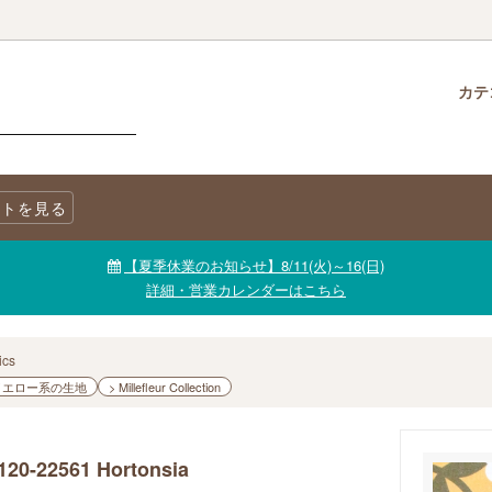
カテ
クロス
柄で選ぶ
生地・商品に関する注意事項
チャームパック
生地を色で選ぶ
LINE@公式アカウント
トを見る
ニックコットン
キャンバス
生地【セール品・値下げ品】
【夏季休業のお知らせ】8/11(火)～16(日)
詳細・営業カレンダーはこちら
ics
 イエロー系の生地
> Millefleur Collection
 120-22561 Hortonsia