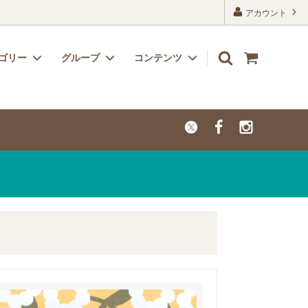
アカウント
ゴリー
グループ
コンテンツ
リボン
子供用におすすめのかわいい生地
よくあるご質問
レーヨン
カットクロス【セール品・値下げ品】