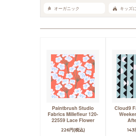
オーガニック
キッズ
Paintbrush Studio
Cloud9 F
Fabrics Millefleur 120-
Weeken
22559 Lace Flower
Aft
226円(税込)
143