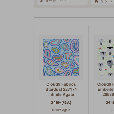
オーガニック
キッズ
Cloud9 Fabrics
Cloud9 F
Stardust 227174
Emberley
Infinite Agate
20636
249円(税込)
264
Infinite Agate
S