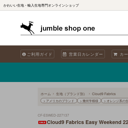
かわいい生地・輸入生地専門オンラインショップ
生地（ブランド別）
生地を国別で選ぶ
生地の商用利用について
カット
生地を
海外製
ご利用ガイド
営業日カレンダー
カー
オリジナル生地 Sewslow
生地をコレクションで選ぶ
当店について
オーガ
メタリックプリント
再入荷
Summer! 夏・海・魚・ブルーの生地
ホーム
生地（ブランド別）
Cloud9 Fabrics
> アメリカのブランド
> 幾何学模様
> オレンジ系の
CF-ESWED-227137
Cloud9 Fabrics Easy Weekend 2