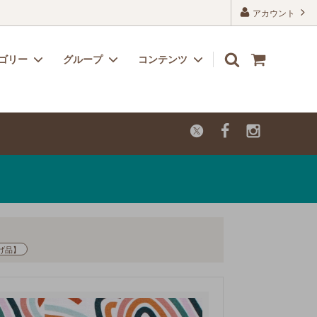
アカウント
ゴリー
グループ
コンテンツ
リボン
子供用におすすめのかわいい生地
よくあるご質問
レーヨン
カットクロス【セール品・値下げ品】
げ品】