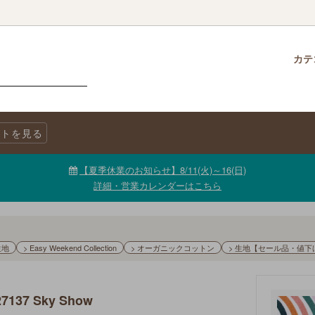
カテ
クロス
柄で選ぶ
生地・商品に関する注意事項
チャームパック
生地を色で選ぶ
LINE@公式アカウント
トを見る
ニックコットン
キャンバス
生地【セール品・値下げ品】
【夏季休業のお知らせ】8/11(火)～16(日)
詳細・営業カレンダーはこちら
生地
> Easy Weekend Collection
> オーガニックコットン
> 生地【セール品・値下
27137 Sky Show