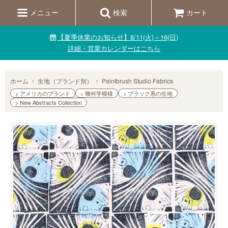
メニュー
検索
カート
【夏季休業のお知らせ】8/11(火)～16(日)
詳細・営業カレンダーはこちら
ホーム
生地（ブランド別）
Paintbrush Studio Fabrics
> アメリカのブランド
> 幾何学模様
> ブラック系の生地
> New Abstracts Collection