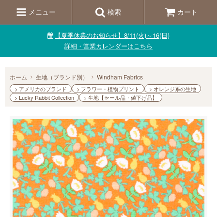
メニュー
検索
カート
【夏季休業のお知らせ】8/11(火)～16(日)
詳細・営業カレンダーはこちら
ホーム
生地（ブランド別）
Windham Fabrics
> アメリカのブランド
> フラワー・植物プリント
> オレンジ系の生地
> Lucky Rabbit Collection
> 生地【セール品・値下げ品】