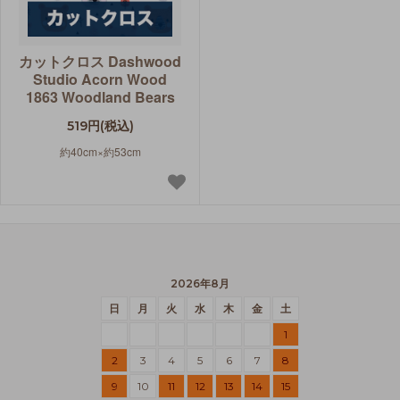
カットクロス Dashwood
Studio Acorn Wood
1863 Woodland Bears
519円(税込)
約40cm×約53cm
2026年8月
日
月
火
水
木
金
土
1
2
3
4
5
6
7
8
9
10
11
12
13
14
15