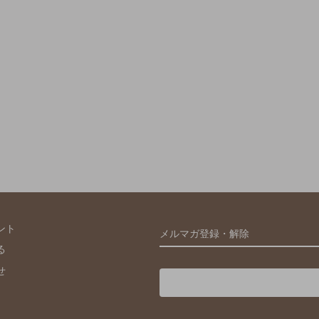
ント
メルマガ登録・解除
る
せ