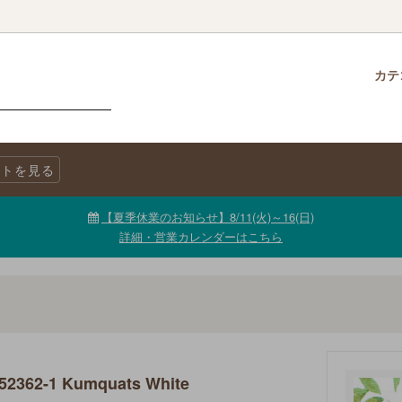
カテ
クロス
柄で選ぶ
生地・商品に関する注意事項
チャームパック
生地を色で選ぶ
LINE@公式アカウント
トを見る
ニックコットン
キャンバス
生地【セール品・値下げ品】
【夏季休業のお知らせ】8/11(火)～16(日)
詳細・営業カレンダーはこちら
2362-1 Kumquats White