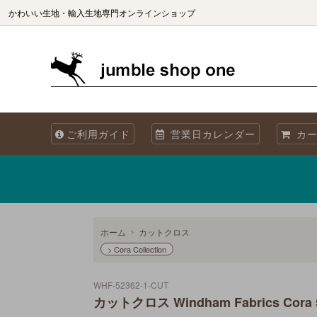
かわいい生地・輸入生地専門オンラインショップ
生地（ブランド別）
生地を国別で選ぶ
生地の商用利用について
カット
生地を
海外製
ご利用ガイド
営業日カレンダー
カー
オリジナル生地 Sewslow
生地をコレクションで選ぶ
当店について
オーガ
メタリックプリント
再入荷
Summer! 夏・海・魚・ブルーの生地
ホーム
カットクロス
> Cora Collection
WHF-52362-1-CUT
カットクロス Windham Fabrics Cora 5