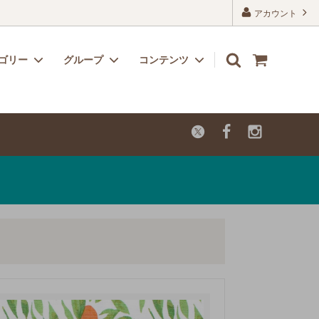
アカウント
ゴリー
グループ
コンテンツ
リボン
子供用におすすめのかわいい生地
よくあるご質問
レーヨン
カットクロス【セール品・値下げ品】