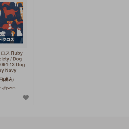
ロス Ruby
ciety / Dog
094-13 Dog
ey Navy
円(税込)
m×約52cm