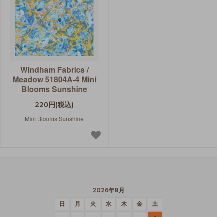
Windham Fabrics /
Meadow 51804A-4 Mini
Blooms Sunshine
220円(税込)
Mini Blooms Sunshine
2026年8月
日
月
火
水
木
金
土