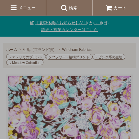
メニュー
検索
カート
【夏季休業のお知らせ】8/11(火)～16(日)
詳細・営業カレンダーはこちら
ホーム
生地（ブランド別）
Windham Fabrics
> アメリカのブランド
> フラワー・植物プリント
> ピンク系の生地
> Meadow Collection