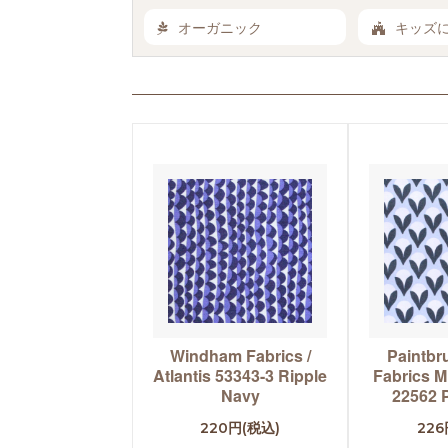
オーガニック
キッズ
Windham Fabrics /
Paintbr
Atlantis 53343-3 Ripple
Fabrics Mi
Navy
22562 P
220円(税込)
226