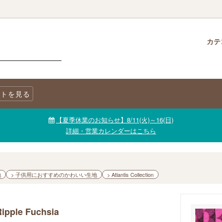
カテ
クロス
柄で選ぶ
生地・商品に関する注意事項
チャームパック
生地を色で選ぶ
LINE@公式アカウント
トを見る
ニックコットン
キャンバス
生地【セール品・値下げ品】
【夏季休業のお知らせ】8/11(火)～16(日)
詳細・営業カレンダーはこちら
地
> 子供用におすすめのかわいい生地
> Atlantis Collection
Ripple Fuchsia