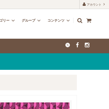
アカウント
ゴリー
グループ
コンテンツ
リボン
子供用におすすめのかわいい生地
よくあるご質問
レーヨン
カットクロス【セール品・値下げ品】