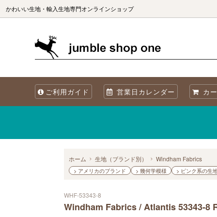
かわいい生地・輸入生地専門オンラインショップ
生地（ブランド別）
生地を国別で選ぶ
生地の商用利用について
カット
生地を
海外製
ご利用ガイド
営業日カレンダー
カー
オリジナル生地 Sewslow
生地をコレクションで選ぶ
当店について
オーガ
メタリックプリント
再入荷
Summer! 夏・海・魚・ブルーの生地
ホーム
生地（ブランド別）
Windham Fabrics
> アメリカのブランド
> 幾何学模様
> ピンク系の生
WHF-53343-8
Windham Fabrics / Atlantis 53343-8 