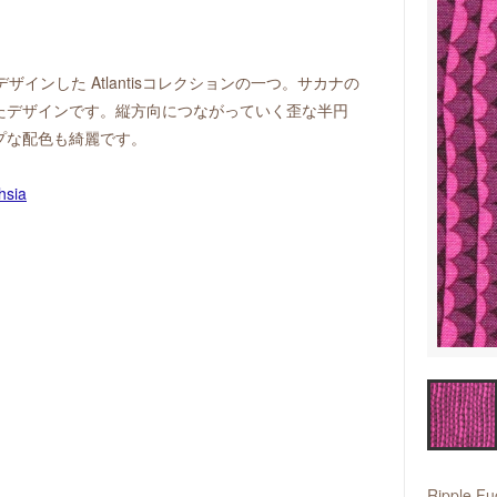
にデザインした Atlantisコレクションの一つ。サカナの
たデザインです。縦方向につながっていく歪な半円
プな配色も綺麗です。
。
Ripple Fu