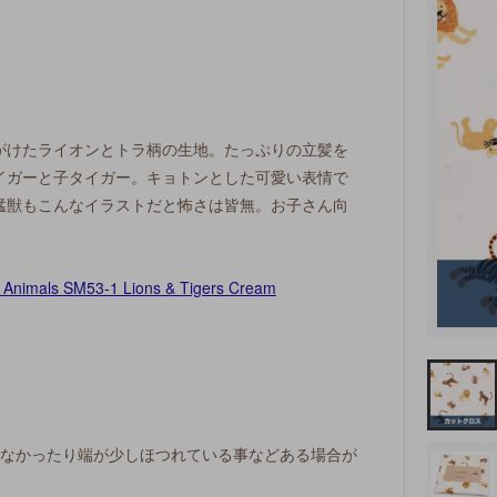
がけたライオンとトラ柄の生地。たっぷりの立髪を
イガーと子タイガー。キョトンとした可愛い表情で
猛獣もこんなイラストだと怖さは皆無。お子さん向
でなかったり端が少しほつれている事などある場合が