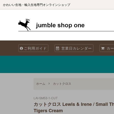
かわいい生地・輸入生地専門オンラインショップ
生地（ブランド別）
生地を国別で選ぶ
生地の商用利用について
カット
生地を
海外製
ご利用ガイド
営業日カレンダー
カー
オリジナル生地 Sewslow
生地をコレクションで選ぶ
当店について
オーガ
メタリックプリント
再入荷
Summer! 夏・海・魚・ブルーの生地
ホーム
カットクロス
LAI-SM53-1-CUT
カットクロス Lewis & Irene / Small Thi
Tigers Cream