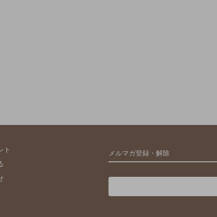
ント
メルマガ登録・解除
る
せ