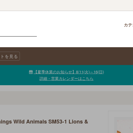
カテ
クロス
柄で選ぶ
生地・商品に関する注意事項
チャームパック
生地を色で選ぶ
LINE@公式アカウント
トを見る
ニックコットン
キャンバス
生地【セール品・値下げ品】
【夏季休業のお知らせ】8/11(火)～16(日)
詳細・営業カレンダーはこちら
ngs Wild Animals SM53-1 Lions &