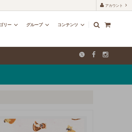
アカウント
ゴリー
グループ
コンテンツ
リボン
子供用におすすめのかわいい生地
よくあるご質問
レーヨン
カットクロス【セール品・値下げ品】