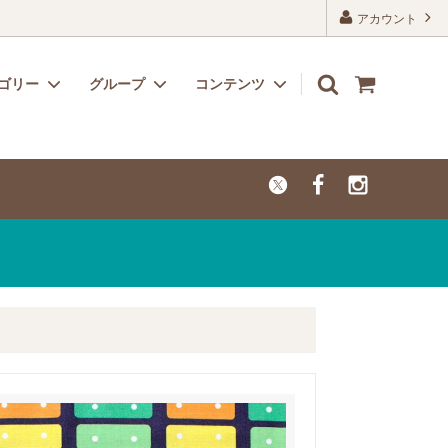
アカウント
ゴリー
グループ
コンテンツ
リボン
子供用におすすめのかわいい生地
よくあるご質問
レーヨン
カットクロス【セール品・値下げ品】