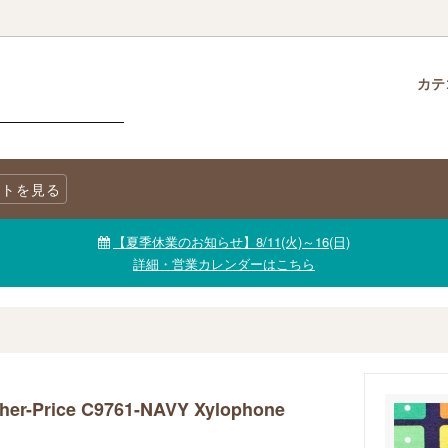
カテ
クロス
柄で選ぶ
生地・商品に関する注意事項
チャームパック
生地を色で選ぶ
LINE@公式アカウント
トを見る
ニックコットン
キャンバス
生地【セール品・値下げ品】
【夏季休業のお知らせ】8/11(火)～16(日)
詳細・営業カレンダーはこちら
er-Price C9761-NAVY Xylophone