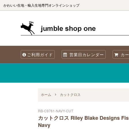
かわいい生地・輸入生地専門オンラインショップ
生地（ブランド別）
生地を国別で選ぶ
生地の商用利用について
カット
生地を
海外製
ご利用ガイド
営業日カレンダー
カー
オリジナル生地 Sewslow
生地をコレクションで選ぶ
当店について
オーガ
メタリックプリント
再入荷
Summer! 夏・海・魚・ブルーの生地
ホーム
カットクロス
RB-C9761-NAVY-CUT
カットクロス Riley Blake Designs Fish
Navy