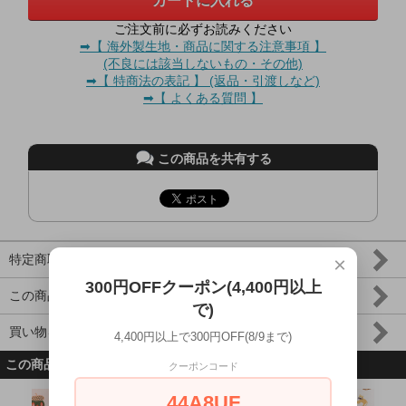
ご注文前に必ずお読みください
➡【 海外製生地・商品に関する注意事項 】
(不良には該当しないもの・その他)
➡【 特商法の表記 】 (返品・引渡しなど)
➡【 よくある質問 】
この商品を共有する
特定商取引法に基づく表記 (返品など)
×
300円OFFクーポン(4,400円以上
この商品について問い合わせる
で)
買い物を続ける
4,400円以上で300円OFF(8/9まで)
この商品を買った人はこんな商品も買ってます
クーポンコード
44A8UF