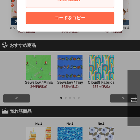
コードをコピー
カットクロス Monaluna
Timeless Treasu
カットクロス Lewis &
515円(税込)
200円(税込)
484円(税込)
おすすめ商品
Sewslow / Minia
Sewslow / Tiny
Cloud9 Fabrics
Clothworks 
244円(税込)
242円(税込)
279円(税込)
243円(税込
<
>
売れ筋商品
No.1
No.2
No.3
No.4